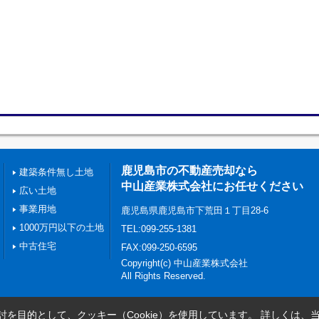
鹿児島市の不動産売却なら
建築条件無し土地
中山産業株式会社にお任せください
広い土地
事業用地
鹿児島県鹿児島市下荒田１丁目28-6
1000万円以下の土地
TEL:099-255-1381
中古住宅
FAX:099-250-6595
Copyright(c) 中山産業株式会社
All Rights Reserved.
を目的として、クッキー（Cookie）を使用しています。
詳しくは、