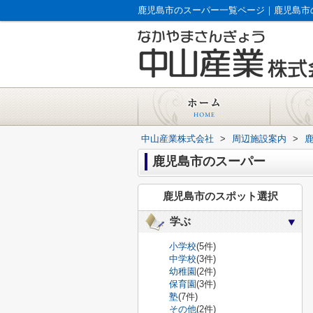
鹿児島市のスーパー一覧ページ｜鹿児島市
中山産業株式会社
>
周辺施設案内
>
鹿児島市のスーパー
鹿児島市のスポット選択
学ぶ
小学校
(5件)
中学校
(3件)
幼稚園
(2件)
保育園
(3件)
塾
(7件)
その他
(2件)