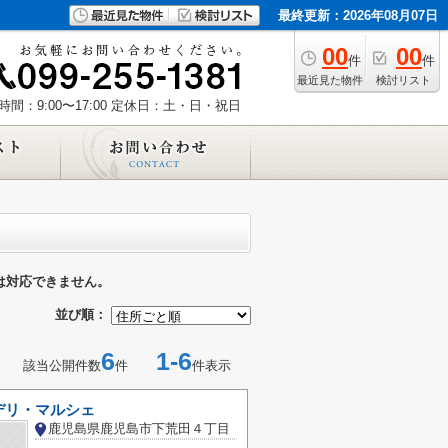
最終更新：2026年08月07日
00
00
件
件
最近見た物件
検討リスト
間：9:00〜17:00
定休日：土・日・祝日
は対応できません。
並び順：
6
1-6
該当公開件数
件
件表示
デリ・マルシェ
鹿児島県鹿児島市下荒田４丁目