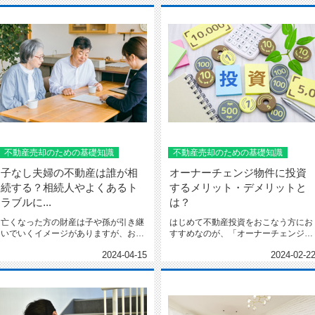
不動産売却のための基礎知識
不動産売却のための基礎知識
子なし夫婦の不動産は誰が相
オーナーチェンジ物件に投資
続する？相続人やよくあるト
するメリット・デメリットと
ラブルに...
は？
亡くなった方の財産は子や孫が引き継
はじめて不動産投資をおこなう方にお
いでいくイメージがありますが、お子
すすめなのが、「オーナーチェンジ物
様のいらっしゃらない夫婦の財...
件」と呼ばれる物件です。一般...
2024-04-15
2024-02-2