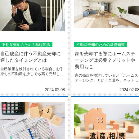
不動産売却のための基礎知識
不動産売却のための基礎知識
自己破産に伴う不動産売却に
家を売却する際にホームステ
適したタイミングとは
ージングは必要？メリットや
費用もご...
自己破産を検討されている場合、お手
持ちの不動産を少しでも高く売却して
家の売却を検討していると「ホームス
債務を減らしたいと考えるの...
テージング」という言葉を、ネットや
雑誌などで目にする機会もある...
2024-02-08
2024-02-0