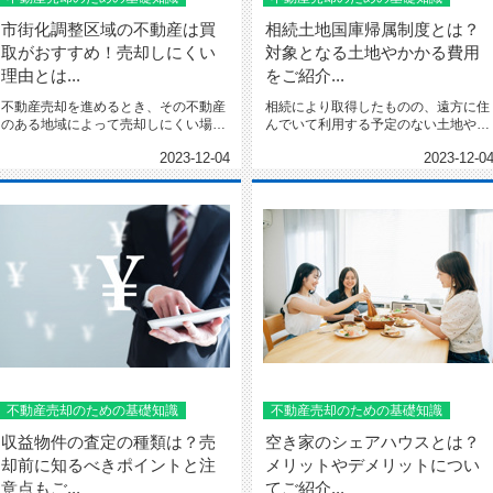
市街化調整区域の不動産は買
相続土地国庫帰属制度とは？
取がおすすめ！売却しにくい
対象となる土地やかかる費用
理由とは...
をご紹介...
不動産売却を進めるとき、その不動産
相続により取得したものの、遠方に住
のある地域によって売却しにくい場合
んでいて利用する予定のない土地や、
があります。 この記事では...
管理が負担で手放したい土地...
2023-12-04
2023-12-0
不動産売却のための基礎知識
不動産売却のための基礎知識
収益物件の査定の種類は？売
空き家のシェアハウスとは？
却前に知るべきポイントと注
メリットやデメリットについ
意点もご...
てご紹介...