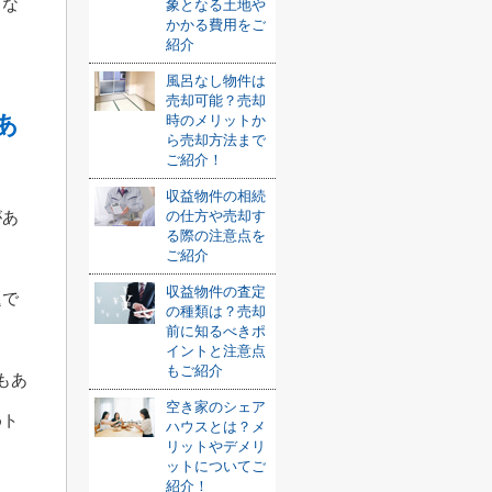
とな
象となる土地や
かかる費用をご
紹介
風呂なし物件は
売却可能？売却
あ
時のメリットか
ら売却方法まで
ご紹介！
収益物件の相続
があ
の仕方や売却す
る際の注意点を
ご紹介
収益物件の査定
題で
の種類は？売却
前に知るべきポ
イントと注意点
もご紹介
もあ
空き家のシェア
めト
ハウスとは？メ
リットやデメリ
ットについてご
紹介！