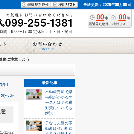
最終更新：2026年08月08日
00
00
件
件
最近見た物件
検討リスト
間：9:00〜17:00
定休日：土・日・祝日
義務に注意しよう
最新記事
紹介！
不動産売却で贈
次へ ≫
与税がかかるケ
ースとは？節税
対策についても
注意
解説！
子なし夫婦の不
動産は誰が相続
21-11-22
する？相続人や