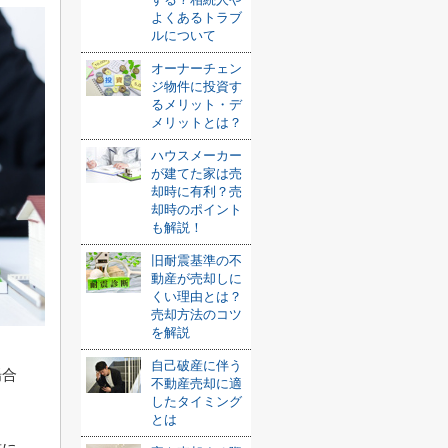
よくあるトラブ
ルについて
オーナーチェン
ジ物件に投資す
るメリット・デ
メリットとは？
ハウスメーカー
が建てた家は売
却時に有利？売
却時のポイント
も解説！
旧耐震基準の不
動産が売却しに
くい理由とは？
売却方法のコツ
を解説
自己破産に伴う
場合
不動産売却に適
したタイミング
とは