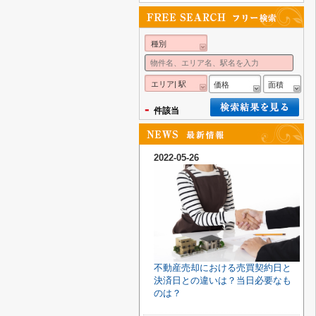
種別
エリア| 駅
価格
面積
-
件該当
2022-05-26
不動産売却における売買契約日と
決済日との違いは？当日必要なも
のは？