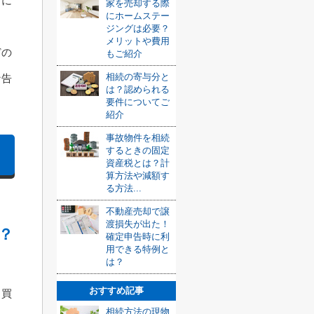
前に
家を売却する際
にホームステー
ジングは必要？
メリットや費用
どの
もご紹介
相続の寄与分と
な告
は？認められる
要件についてご
紹介
事故物件を相続
するときの固定
資産税とは？計
算方法や減額す
る方法...
不動産売却で譲
渡損失が出た！
？
確定申告時に利
用できる特例と
は？
おすすめ記事
、買
相続方法の現物