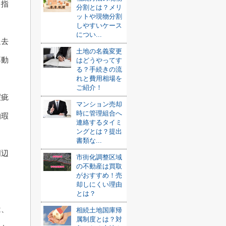
を指
分割とは？メリ
ットや現物分割
しやすいケース
につい...
過去
土地の名義変更
不動
はどうやってす
る？手続きの流
れと費用相場を
ご紹介！
瑕疵
マンション売却
時に管理組合へ
的瑕
連絡するタイミ
ングとは？提出
。
書類な...
周辺
市街化調整区域
の不動産は買取
ま
がおすすめ！売
却しにくい理由
とは？
は、
相続土地国庫帰
属制度とは？対