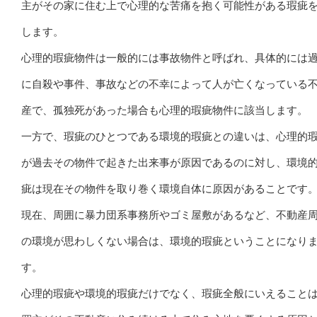
主がその家に住む上で心理的な苦痛を抱く可能性がある瑕疵
します。
心理的瑕疵物件は一般的には事故物件と呼ばれ、具体的には
に自殺や事件、事故などの不幸によって人が亡くなっている
産で、孤独死があった場合も心理的瑕疵物件に該当します。
一方で、瑕疵のひとつである環境的瑕疵との違いは、心理的
が過去その物件で起きた出来事が原因であるのに対し、環境
疵は現在その物件を取り巻く環境自体に原因があることです
現在、周囲に暴力団系事務所やゴミ屋敷があるなど、不動産
の環境が思わしくない場合は、環境的瑕疵ということになり
す。
心理的瑕疵や環境的瑕疵だけでなく、瑕疵全般にいえること