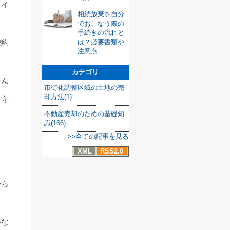
ライ
相続放棄を自分
でおこなう際の
手続きの流れと
契約
は？必要書類や
注意点...
カテゴリ
せん
市街化調整区域の土地の売
却方法(1)
を守
不動産売却のための基礎知
識(166)
>>全ての記事を見る
XML
RSS2.0
から
いな