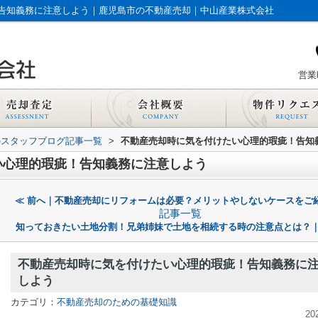
告知義務に注意しよう｜鹿児島市の不動産売却｜中山産業株式会社
営業時
のスタッフブログ記事一覧
>
不動産売却時に気を付けたい心理的瑕疵！告知
い心理的瑕疵！告知義務に注意しよう
≪ 前へ｜不動産売却にリフォームは必要？メリットやしないケースをご
記事一覧
知っておきたい土地分割！兄弟姉妹で土地を相続する時の注意点とは？｜
不動産売却時に気を付けたい心理的瑕疵！告知義務に
しよう
カテゴリ：
不動産売却のための基礎知識
20